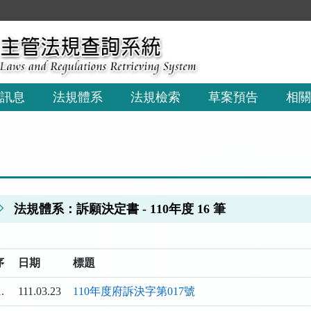
:::
訊息
法規體系
法規檢索
草案預告
相關
法規體系：訴願決定書 - 110年度 16 筆
序
日期
標題
.
111.03.23
110年度府訴決字第017號