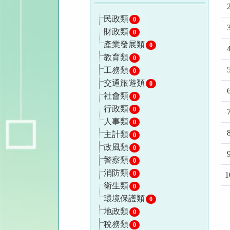
2
民政類
0
3
財政類
0
產業發展類
0
4
教育類
0
5
工務類
0
交通旅遊類
0
6
社會類
0
行政類
0
7
人事類
0
8
主計類
0
政風類
0
9
警察類
0
消防類
0
1
衛生類
0
環境保護類
0
地政類
0
稅務類
0