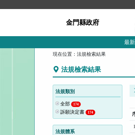
跳
到
主
金門縣政府
要
內
容
區
最新
塊
:::
現在位置：
法規檢索結果
法規檢索結果
法規類別
全部
174
訴願決定書
174
1
法規體系