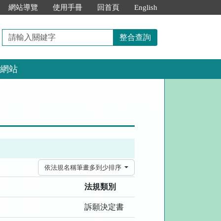
網站導覽
使用手冊
回首頁
English
請
整合查詢
輸
入
網站
關
鍵
字
依法規名稱筆畫多到少排序
法規類別
訴願決定書