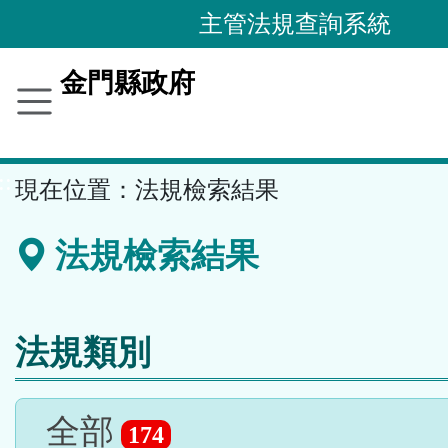
跳
主管法規查詢系統
到
主
金門縣政府
要
內
容
::
現在位置：
法規檢索結果
區
塊
法規檢索結果
法規類別
全部
174