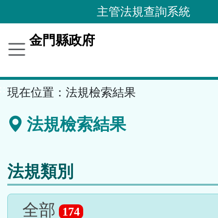
跳
主管法規查詢系統
到
主
金門縣政府
要
內
容
::
現在位置：
法規檢索結果
區
塊
法規檢索結果
法規類別
全部
174