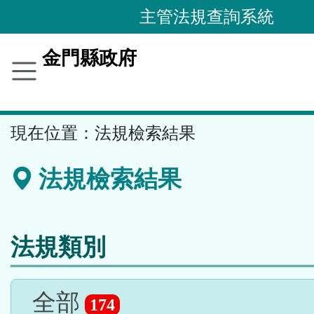
跳
主管法規查詢系統
到
主
金門縣政府
要
內
容
::
現在位置：
法規檢索結果
區
塊
法規檢索結果
法規類別
全部
174