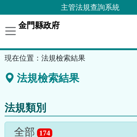
跳
主管法規查詢系統
到
主
金門縣政府
要
內
容
::
現在位置：
法規檢索結果
區
塊
法規檢索結果
法規類別
全部
174