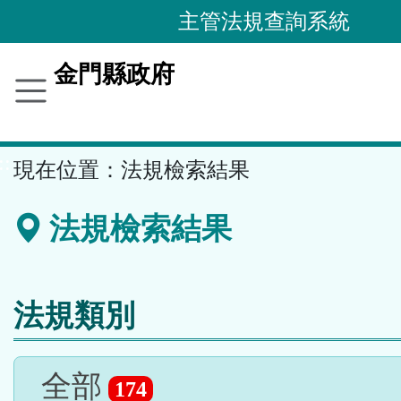
跳
主管法規查詢系統
到
主
金門縣政府
要
內
容
::
現在位置：
法規檢索結果
區
塊
法規檢索結果
法規類別
全部
174