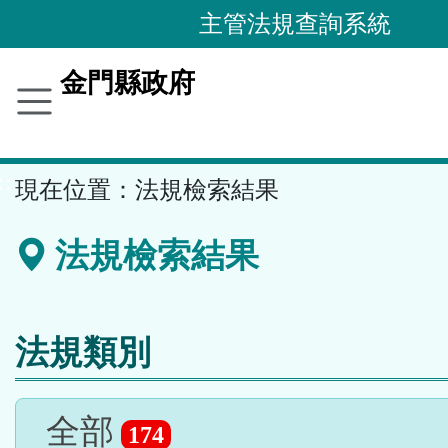
跳
主管法規查詢系統
到
主
金門縣政府
要
內
容
::
現在位置：
法規檢索結果
區
塊
法規檢索結果
法規類別
全部
174