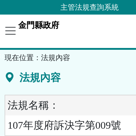
跳
主管法規查詢系統
到
主
金門縣政府
要
內
容
::
現在位置：
法規內容
區
塊
法規內容
法規名稱：
107年度府訴決字第009號