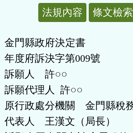
法
法規內容
條文檢索
規
功
金門縣政府決定書 
能
年度府訴決字第009號
按
訴願人 許○○
鈕
訴願代理人 許○○
區
原行政處分機關 金門縣稅
代表人 王漢文（局長）