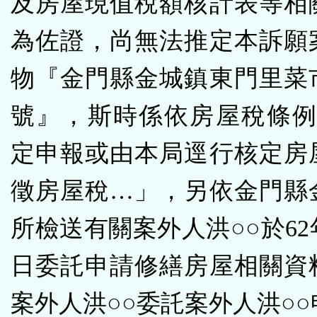
及房屋現值稅額核計表等相
為佐證，尚無法推定本訴願
物『金門縣金城鎮東門里菜市
號』，斯時係依房屋稅條例
定申報或由本局逕行核定房
徵房屋稅…」，另依金門縣
所檢送有關案外人洪○○於62年
日委託申請修繕房屋相關資
案外人洪○○委託案外人洪○