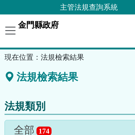
跳
主管法規查詢系統
到
主
金門縣政府
要
內
容
::
現在位置：
法規檢索結果
區
塊
法規檢索結果
法規類別
全部
174