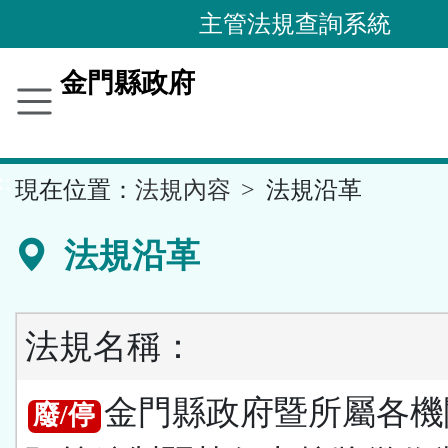
跳
主管法規查詢系統
到
主
金門縣政府
要
內
容
::
現在位置：
法規內容
法規沿革
區
塊
法規沿革
法規名稱：
金門縣政府暨所屬各機
廢/停