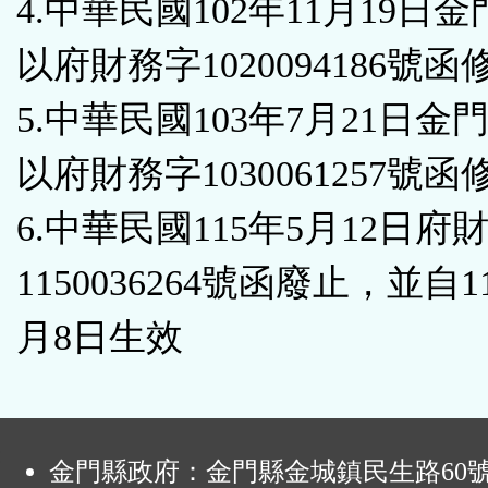
4.中華民國102年11月19日
以府財務字1020094186號函
5.中華民國103年7月21日金
以府財務字1030061257號函
6.中華民國115年5月12日府
1150036264號函廢止，並自1
月8日生效
:
金門縣政府：金門縣金城鎮民生路60