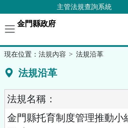
跳
主管法規查詢系統
到
主
金門縣政府
要
內
容
::
現在位置：
法規內容
法規沿革
區
塊
法規沿革
法規名稱：
金門縣托育制度管理推動小