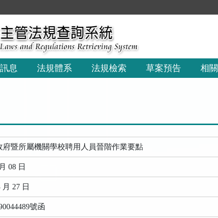
:::
訊息
法規體系
法規檢索
草案預告
相關
政府暨所屬機關學校聘用人員晉階作業要點
月 08 日
 月 27 日
0044489號函