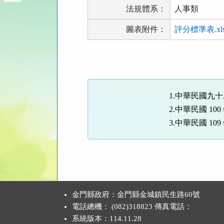
法規體系：
人事類
圖表附件：
評分標準表.xl
法
規
功
能
1.中華民國九十
按
2.中華民國 100
鈕
3.中華民國 10
區
:::
金門縣政府：金門縣金城鎮民生路60號
電話總機： (082)318823 傳真電話：
系統版本：
114.11.28