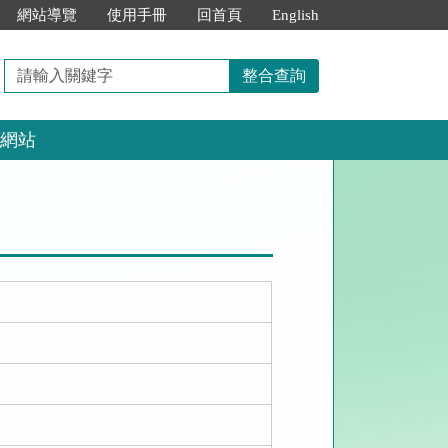
網站導覽
使用手冊
回首頁
English
請
整合查詢
輸
入
網站
關
鍵
字