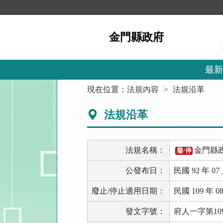
跳
到
主
金門縣政府
要
內
容
區
最新
塊
:::
現在位置：
法規內容
法規沿革
法規沿革
法規名稱：
金門縣
廢/停
公發布日：
民國 92 年 07 
廢止/停止適用日期：
民國 109 年 08
發文字號：
府人一字第109