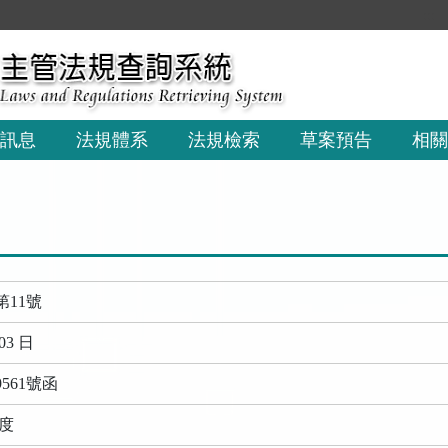
:::
訊息
法規體系
法規檢索
草案預告
相關
第11號
03 日
9561號函
年度