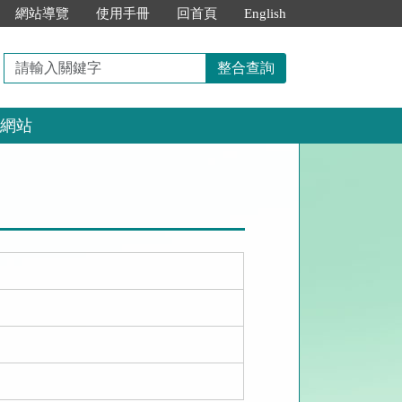
網站導覽
使用手冊
回首頁
English
請
整合查詢
輸
入
網站
關
鍵
字