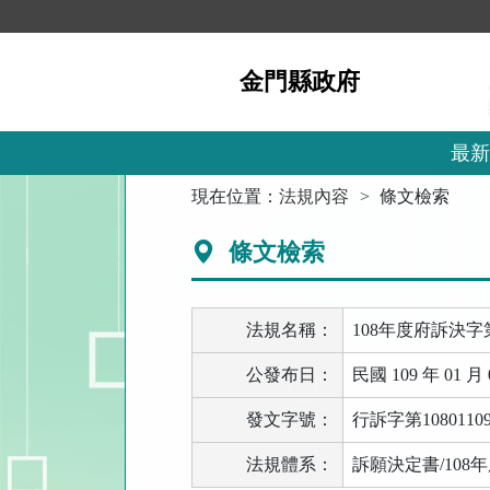
跳
到
主
金門縣政府
要
內
容
區
最新
塊
:::
現在位置：
法規內容
條文檢索
條文檢索
法規名稱：
108年度府訴決字
公發布日：
民國 109 年 01 月 
發文字號：
行訴字第1080110
法規體系：
訴願決定書/108