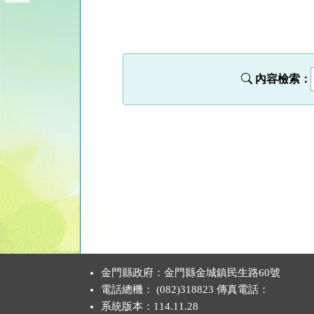
法
規
功
能
內容檢索：
按
鈕
區
:::
金門縣政府：金門縣金城鎮民生路60號
電話總機： (082)318823 傳真電話：
系統版本：
114.11.28