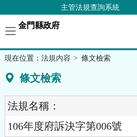
跳
主管法規查詢系統
到
主
金門縣政府
要
內
容
::
現在位置：
法規內容
條文檢索
區
塊
條文檢索
法規名稱：
106年度府訴決字第006號