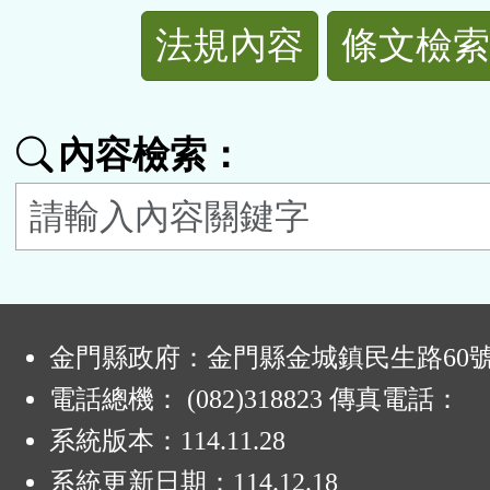
法
法規內容
條文檢索
規
功
內容檢索：
能
按
鈕
:
區
金門縣政府：金門縣金城鎮民生路60
電話總機： (082)318823 傳真電話：
系統版本：
114.11.28
系統更新日期：
114.12.18