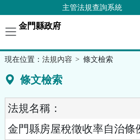
跳
主管法規查詢系統
到
主
金門縣政府
要
內
容
::
現在位置：
法規內容
條文檢索
區
塊
條文檢索
法規名稱：
金門縣房屋稅徵收率自治條