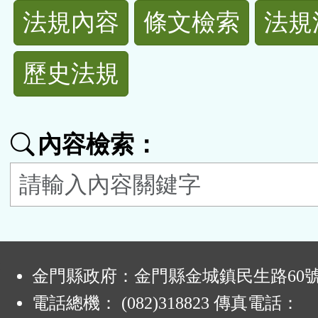
法
法規內容
條文檢索
法規
規
歷史法規
功
能
內容檢索：
按
鈕
區
:
金門縣政府：金門縣金城鎮民生路60
電話總機： (082)318823 傳真電話：