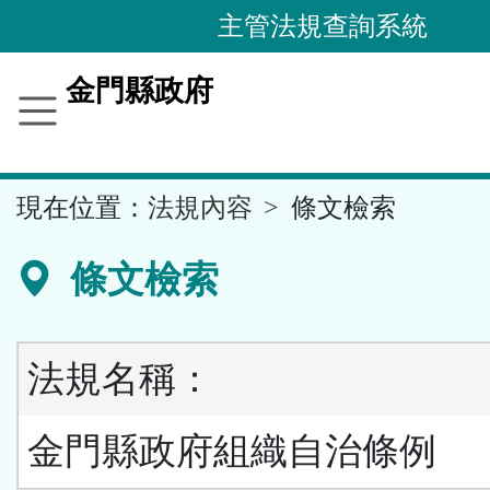
跳
主管法規查詢系統
到
主
金門縣政府
要
內
容
::
現在位置：
法規內容
條文檢索
區
塊
條文檢索
法規名稱：
金門縣政府組織自治條例