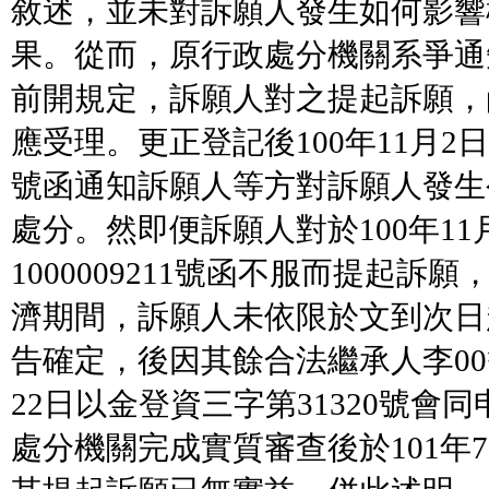
敘述，並未對訴願人發生如何影響
果。從而，原行政處分機關系爭通
前開規定，訴願人對之提起訴願，
應受理。更正登記後100年11月2日地
號函通知訴願人等方對訴願人發生
處分。然即便訴願人對於100年11
1000009211號函不服而提起訴
濟期間，訴願人未依限於文到次日
告確定，後因其餘合法繼承人李00等
22日以金登資三字第31320號會
處分機關完成實質審查後於101年