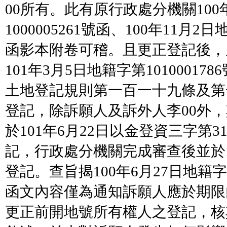
00所有。此有原行政處分機關100
1000005261號函、100年11月2日
函影本附卷可稽。且更正登記後，
101年3月5日地籍字第10100017
土地登記規則第一百一十九條及第
登記，除訴願人及訴外人李00外，
於101年6月22日以金登資三字第3
記，行政處分機關完成審查後並於1
登記。查旨揭100年6月27日地籍字第
函文內容僅為通知訴願人應於期限
更正前開地號所有權人之登記，核