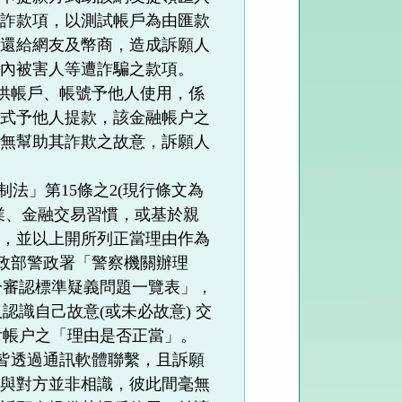
遭詐款項，以測試帳戶為由匯款
項還給網友及幣商，造成訴願人
戶內被害人等遭詐騙之款項。
提供帳戶、帳號予他人使用，係
方式予他人提款，該金融帳户之
亦無幫助其詐欺之故意，訴願人
法」第15條之2(現行條文為
業、金融交易習慣，或基於親
務，並以上開所列正當理由作為
內政部警政署「警察機關辦理
處分審認標準疑義問題一覽表」，
認識自己故意(或未必故意) 交
付帳户之「理由是否正當」。
，皆透過通訊軟體聯繫，且訴願
人與對方並非相識，彼此間毫無