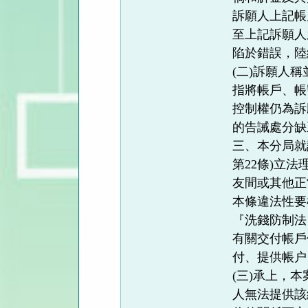
訴願人上記帳
至上記訴願人
陷於錯誤，陸
(二)訴願人
指將帳戶、帳
控制權仍為訴
的告誡處分缺
三、本分局就
第22條)立
友間或其他正
本條違法性要
『洗錢防制法
有關交付帳戶
付、提供帳户
(三)承上，
人無法提供該