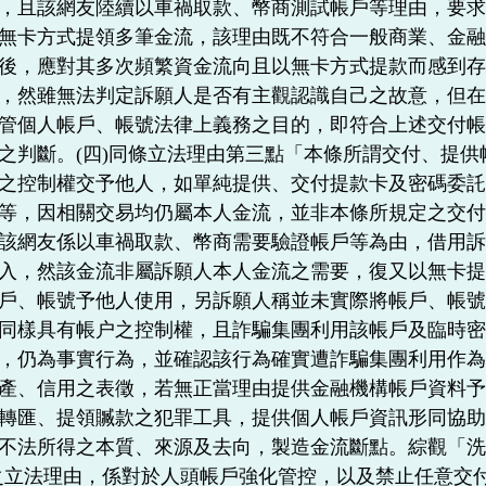
，且該網友陸續以車禍取款、幣商測試帳戶等理由，要
無卡方式提領多筆金流，該理由既不符合一般商業、金
後，應對其多次頻繁資金流向且以無卡方式提款而感到
，然雖無法判定訴願人是否有主觀認識自己之故意，但
管個人帳戶、帳號法律上義務之目的，即符合上述交付
之判斷。(四)同條立法理由第三點「本條所謂交付、提
之控制權交予他人，如單純提供、交付提款卡及密碼委
等，因相關交易均仍屬本人金流，並非本條所規定之交
該網友係以車禍取款、幣商需要驗證帳戶等為由，借用
入，然該金流非屬訴願人本人金流之需要，復又以無卡
戶、帳號予他人使用，另訴願人稱並未實際將帳戶、帳
同樣具有帳户之控制權，且詐騙集團利用該帳戶及臨時
，仍為事實行為，並確認該行為確實遭詐騙集團利用作為
產、信用之表徵，若無正當理由提供金融機構帳戶資料
轉匯、提領贓款之犯罪工具，提供個人帳戶資訊形同協
不法所得之本質、來源及去向，製造金流斷點。綜觀「洗錢
)之立法理由，係對於人頭帳戶強化管控，以及禁止任意交