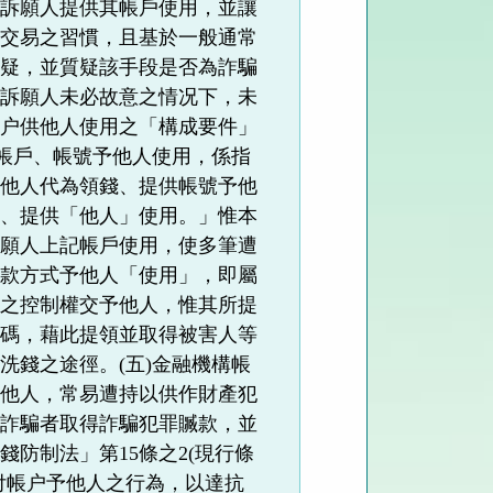
求訴願人提供其帳戶使用，並讓
融交易之習慣，且基於一般通常
存疑，並質疑該手段是否為詐騙
在訴願人未必故意之情况下，未
帳户供他人使用之「構成要件」
供帳戶、帳號予他人使用，係指
託他人代為領錢、提供帳號予他
付、提供「他人」使用。」惟本
訴願人上記帳戶使用，使多筆遭
提款方式予他人「使用」，即屬
號之控制權交予他人，惟其所提
密碼，藉此提領並取得被害人等
洗錢之途徑。(五)金融機構帳
予他人，常易遭持以供作財產犯
助詐騙者取得詐騙犯罪贓款，並
防制法」第15條之2(現行條
付帳户予他人之行為，以達抗