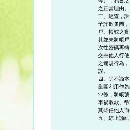
等）；易言之
之正當理由。
三、經查，訴
予詐欺集團，
戶、帳號之實
其並未將帳戶
次性密碼再轉
交由他人行使
之違規行為，
誤。
四、另不論本
集團利用作為
22條，將帳
車禍取款、幣
其聽任他人而
五、綜上論結
金門