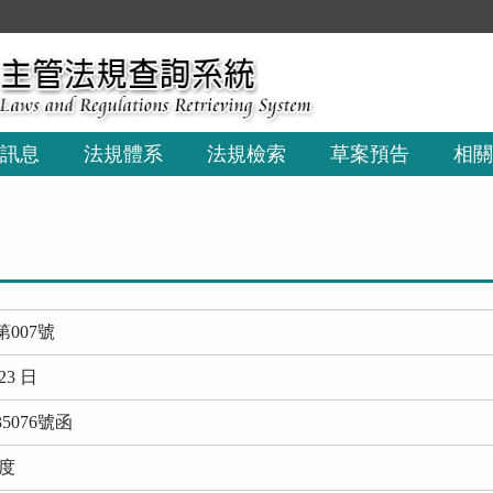
:::
訊息
法規體系
法規檢索
草案預告
相關
007號
23 日
5076號函
年度