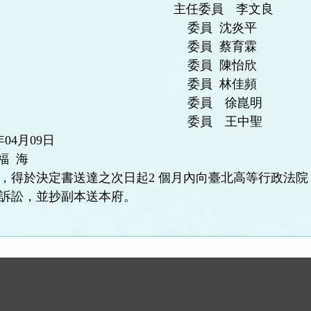
任委員 李文良
員 沈炎平
員 蔡育霖
員 陳怡欣
員 林佳頻
員 徐崑明
員 王中聖
04月09日
福 海
，得於決定書送達之次日起2 個月內向臺北高等行政法院（
訴訟，並抄副本送本府。