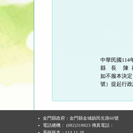
主
委
委
委
委
委
委
中華民國114年
縣 長 陳 
如不服本決定
號）提起行政
:::
金門縣政府：金門縣金城鎮民生路60號
電話總機： (082)318823 傳真電話：
系統版本：
114.11.28