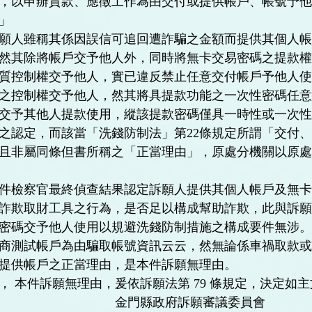
，以申辦貸款、應徵工作為由交付或提供帳戶、帳號予
」
願人雖稱其係因誤信可追回遭詐騙之金額而提供其個人
然其除將帳戶交予他人外，同時將無卡交易密碼之提款
質控制權交予他人，實已違反禁止任意交付帳戶予他人
之控制權交予他人，然其將具提款功能之一次性密碼任
交予其他人提款使用，縱該提款密碼僅具一時性或一次
之認定，而該當「洗錢防制法」第22條規定所謂「交付
且非屬同條但書所稱之「正當理由」，原處分機關以原
件檢察官最終偵查結果認定訴願人提供其個人帳戶及無
詐欺取財工具之行為，是否足以構成幫助詐欺，此與訴
號密碼交予他人使用以規避洗錢防制措施之構成要件無涉
商測試帳戶為由騙取帳號資訊云云，然無論係車禍取款
提供帳戶之正當理由，是本件訴願無理由。
， 本件訴願無理由，爰依訴願法第 79 條規定，決定如
縣政府訴願審議委員會