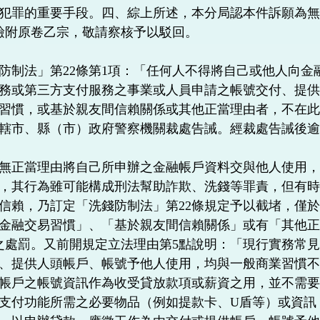
犯罪的重要手段。四、綜上所述，本分局認本件訴願為無
檢附原卷乙宗，敬請察核予以駁回。
防制法」第22條第1項：「任何人不得將自己或他人向金
務或第三方支付服務之事業或人員申請之帳號交付、提
習慣，或基於親友間信賴關係或其他正當理由者，不在此
轄市、縣（市）政府警察機關裁處告誡。經裁處告誡後
無正當理由將自己所申辦之金融帳戶資料交與他人使用
，其行為雖可能構成刑法幫助詐欺、洗錢等罪責，但有
信賴，乃訂定「洗錢防制法」第22條規定予以截堵，僅於
金融交易習慣」、「基於親友間信賴關係」或有「其他正
之處罰。又前開規定立法理由第5點說明：「現行實務常
、提供人頭帳戶、帳號予他人使用，均與一般商業習慣
帳戶之帳號資訊作為收受貸放款項或薪資之用，並不需
支付功能所需之必要物品（例如提款卡、U盾等）或資訊