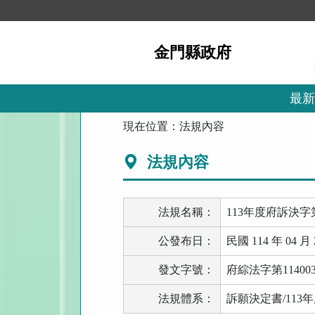
跳
到
主
金門縣政府
要
內
容
區
最新
塊
:::
現在位置：
法規內容
法規內容
法規名稱：
113年度府訴決字第
公發布日：
民國 114 年 04 月 
發文字號：
府綜法字第114003
法規體系：
訴願決定書/113