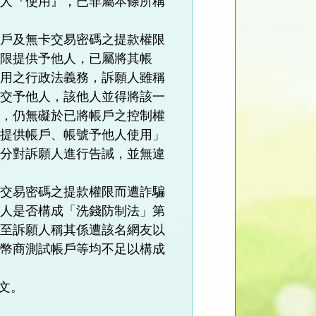
他人『使用』，已非屬本條所稱
帳戶及無卡交易密碼之提款權限
權限提供予他人，已屬將其帳
使用之行政法義務，訴願人雖稱
意交予他人，該他人並得將該一
性，仍無礙於已將帳戶之控制權
、提供帳戶、帳號予他人使用」
處分對訴願人進行告誡，並無違
卡交易密碼之提款權限而遭詐騙
願人是否構成「洗錢防制法」第
。至訴願人稱其係遭該名網友以
或幣商測試帳戶等均不足以構成
主文。