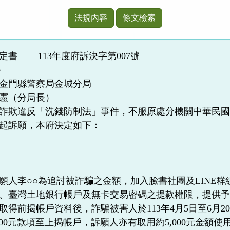
法規內容
條文檢索
定書 113年度府訴決字第007號
○
金門縣警察局金城分局
憲（分局長）
詐欺違反「洗錢防制法」事件，不服原處分機關中華民國（下
起訴願，本府決定如下：
願人李○○為追討被詐騙之金額，加入臉書社團及LINE
、臺灣土地銀行帳戶及無卡交易密碼之提款權限，提供
取得前揭帳戶資料後，詐騙被害人於113年4月5日至6月
6,000元款項至上揭帳戶，訴願人亦有取用約5,000元金額使