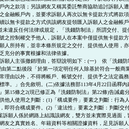
戶內之款項；另該網友又稱其委託幣商協助追討訴願人
之金融帳戶內，並要求訴願人再次以無卡提款方式將款
續以無卡提款之方式供該網友提領匯入訴願人之金融帳
稱並未違反任何法律或規定，「洗錢防制法」所謂交付、
號之控制權交予他人，訴願人在本案中僅提供無卡提款
願人所持有，並非本條所規定之交付、提供他人使用，
乏充分的事實根據和法律依據。
訴願人主張撤銷理由，答辯說明如下：(一) 依「洗錢防制
法理由第二點後段「於第一項定明任何人除基於符合一般商
常理由以外，不得將帳戶、帳號交付、提供予之法定義
標準。」合先敘明。(二)依據法務部113年4月22日函釋
』第15條之2(現已修正為『洗錢防制法』第22條)告誡
供他人使用之判斷：(1)「構成要件」要素之判斷：行為人
，即符合構成要件。(2)「違法性」要素之判斷：判斷交
本案訴願人係於網路上結識該網友，雙方並未實際見過面
網友之真實姓名、年籍資料等相關證據資料，足見訴願