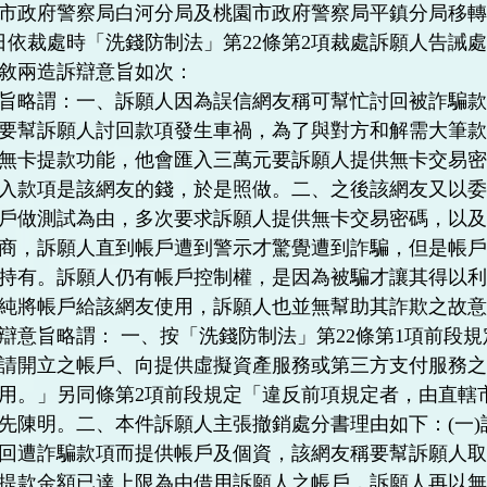
市政府警察局白河分局及桃園市政府警察局平鎮分局移
月18日依裁處時「洗錢防制法」第22條第2項裁處訴願人告
敘兩造訴辯意旨如次：
旨略謂：一、訴願人因為誤信網友稱可幫忙討回被詐騙
要幫訴願人討回款項發生車禍，為了與對方和解需大筆
無卡提款功能，他會匯入三萬元要訴願人提供無卡交易
入款項是該網友的錢，於是照做。二、之後該網友又以
戶做測試為由，多次要求訴願人提供無卡交易密碼，以
商，訴願人直到帳戶遭到警示才驚覺遭到詐騙，但是帳
持有。訴願人仍有帳戶控制權，是因為被騙才讓其得以
純將帳戶給該網友使用，訴願人也並無幫助其詐欺之故
辯意旨略謂： 一、按「洗錢防制法」第22條第1項前段
請開立之帳戶、向提供虛擬資產服務或第三方支付服務
用。」另同條第2項前段規定「違反前項規定者，由直轄
先陳明。二、本件訴願人主張撤銷處分書理由如下：(一
回遭詐騙款項而提供帳戶及個資，該網友稱要幫訴願人
提款金額已達上限為由借用訴願人之帳戶，訴願人再以