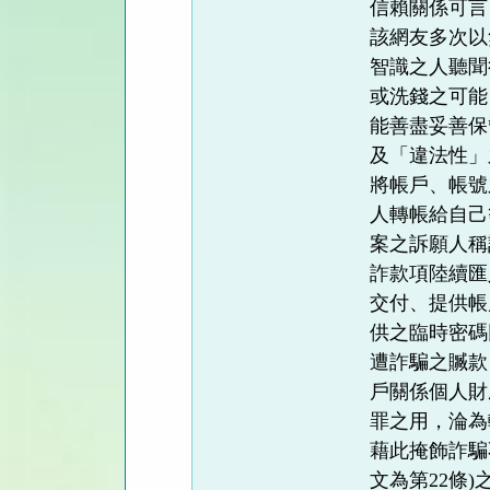
信賴關係可言
該網友多次以
智識之人聽聞
或洗錢之可能
能善盡妥善保
及「違法性」
將帳戶、帳號
人轉帳給自己
案之訴願人稱
詐款項陸續匯
交付、提供帳
供之臨時密碼
遭詐騙之贓款
戶關係個人財
罪之用，淪為
藉此掩飾詐騙
文為第22條