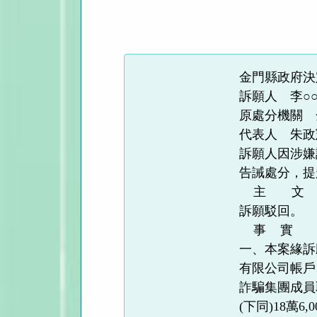
法
規
功
能
金門縣政府決
按
訴願人 李○
鈕
原處分機關 
區
代表人 朱政
訴願人因涉嫌
告誡處分，提
主 文
訴願駁回。
事 實
一、本案緣訴
有限公司帳戶
詐騙集團成員
(下同)18萬