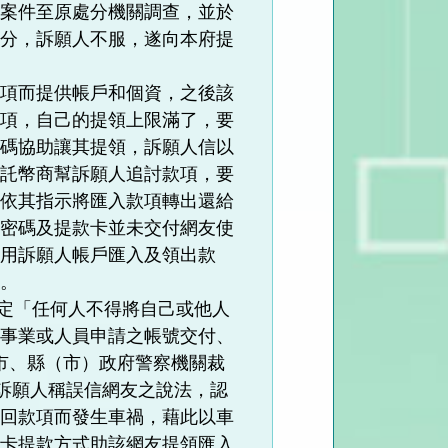
轉案件至原處分機關調查，並於
誡處分，訴願人不服，遂向本府提
款項而提供帳戶和個資，之後該
款項，自己的提領上限滿了，要
密碼協助讓其提領，訴願人信以
委託幣商幫訴願人追討款項，要
及依其指示將匯入款項轉出還給
戶密碼及提款卡並未交付網友使
利用訴願人帳戶匯入及領出款
意。
規定「任何人不得將自己或他人
之事業或人員申請之帳號交付、
市、縣（市）政府警察機關裁
)訴願人稱誤信網友之說法，認
取回款項而發生車禍，藉此以車
無卡提款方式助該網友提領匯入