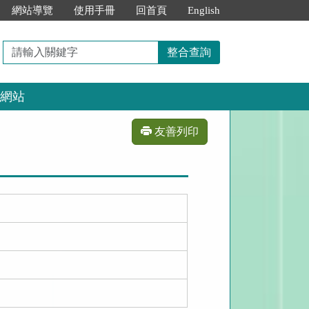
網站導覽
使用手冊
回首頁
English
請
整合查詢
輸
入
網站
關
鍵
字
友善列印