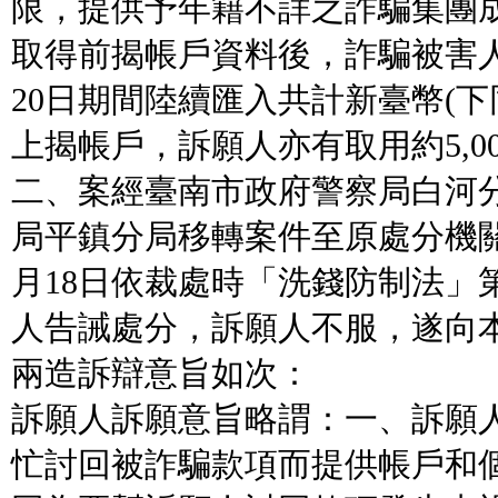
限，提供予年籍不詳之詐騙集團
取得前揭帳戶資料後，詐騙被害人於
20日期間陸續匯入共計新臺幣(下同)
上揭帳戶，訴願人亦有取用約5,0
二、案經臺南市政府警察局白河
局平鎮分局移轉案件至原處分機關調
月18日依裁處時「洗錢防制法」第
人告誡處分，訴願人不服，遂向
兩造訴辯意旨如次：
訴願人訴願意旨略謂：一、訴願
忙討回被詐騙款項而提供帳戶和