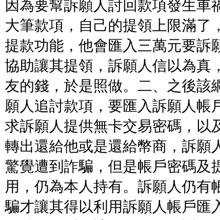
因為要幫訴願人討回款項發生車
大筆款項，自己的提領上限滿了
提款功能，他會匯入三萬元要訴
協助讓其提領，訴願人信以為真
友的錢，於是照做。二、之後該
願人追討款項，要匯入訴願人帳
求訴願人提供無卡交易密碼，以
轉出還給他或是還給幣商，訴願
驚覺遭到詐騙，但是帳戶密碼及
用，仍為本人持有。訴願人仍有
騙才讓其得以利用訴願人帳戶匯