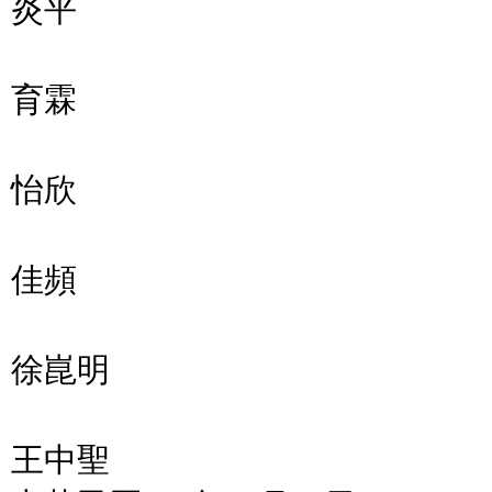
炎平
委員
育霖
委員
怡欣
委員
佳頻
委
徐崑明
委
王中聖