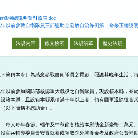
正自治條例總說明暨對照表.doc
年以前參戰自衛隊員三節慰助金發放自治條例第二條修正總說明暨
法規內容
條文檢索
法規沿革
歷史法規
以下簡稱本府）為感念參戰自衛隊員之貢獻，照護其晚年生活，
九年以前參加國防部核認重大戰役之自衛隊員，現設籍本縣，並
曾設籍本縣，且設籍本縣累積滿十年以上者，領有國軍退除役官
金（以下簡稱本慰助金）。
者，每人每年春節、端午及中秋節各核給本慰助金新臺幣二萬元
除役官兵輔導委員會安置就養或領取院外就養金者及政府公費補