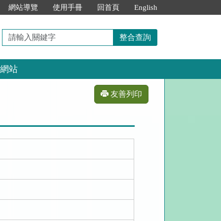
網站導覽
使用手冊
回首頁
English
請
整合查詢
輸
入
網站
關
鍵
字
友善列印