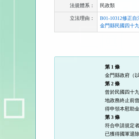
法規體系：
民政類
立法理由：
B01-10312修
金門縣民國四十九
法
規
功
能
第
1
條
按
金門縣政府（
鈕
第 2
條
區
曾於民國四十
地政務終止前
得申領本慰助
第
3
條
符合申請規定
已獲得國軍退