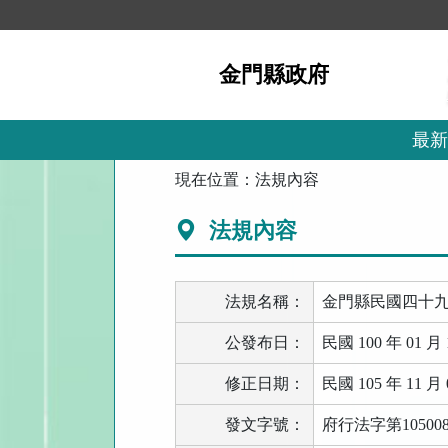
跳
到
主
金門縣政府
要
內
容
區
最新
塊
:::
現在位置：
法規內容
法規內容
法規名稱：
金門縣民國四十
公發布日：
民國 100 年 01 月 
修正日期：
民國 105 年 11 月 
發文字號：
府行法字第105008