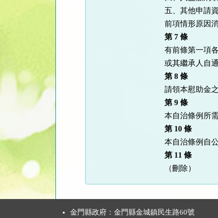
五、其他申請
前項情形原因
第
7
條
有前條第一項
或其繼承人自
第
8
條
請領本慰助金
第
9
條
本自治條例所
第
10
條
本自治條例自
第
11
條
（刪除）
:::
金門縣政府：金門縣金城鎮民生路60號