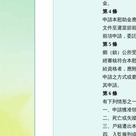
金。
第
4
條
申請本慰助金
文件至遲當節
前項申請，委
第
5
條
鄉（鎮）公所
經審核符合本
給資格者，應
申請之方式或
其申請。
第
6
條
有下列情形之
一、申請獲准
二、死亡或失
三、戶籍遷出
四、入監服刑