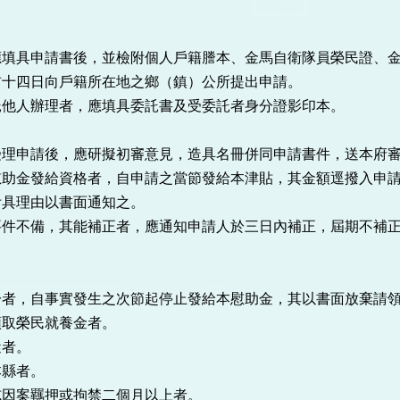
應填具申請書後，並檢附個人戶籍謄本、金馬自衛隊員榮民證、
前十四日向戶籍所在地之鄉（鎮）公所提出申請。
託他人辦理者，應填具委託書及受委託者身分證影印本。
受理申請後，應研擬初審意見，造具名冊併同申請書件，送本府
慰助金發給資格者，自申請之當節發給本津貼，其金額逕撥入申
附具理由以書面通知之。
要件不備，其能補正者，應通知申請人於三日內補正，屆期不補
一者，自事實發生之次節起停止發給本慰助金，其以書面放棄請
領取榮民就養金者。
蹤者。
本縣者。
或因案羈押或拘禁二個月以上者。