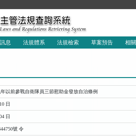
:::
訊息
法規體系
法規檢索
草案預告
相關
九年以前參戰自衛隊員三節慰助金發放自治條例
10 日
04 日
44750號 令