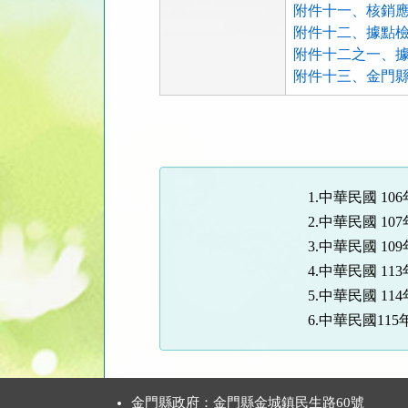
附件十一、核銷應備
附件十二、據點檢核
附件十二之一、據點
附件十三、金門縣
法
規
功
能
1.中華民國 106
按
2.中華民國 107
鈕
3.中華民國 109
區
4.中華民國 113
5.中華民國 11
6.中華民國115
:::
金門縣政府：金門縣金城鎮民生路60號