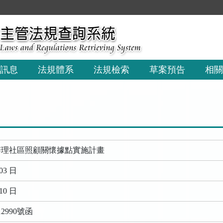
:::
訊息
法規體系
法規檢索
草案預告
相關
辦理社區照顧關懷據點實施計畫
03 日
10 日
2990號函