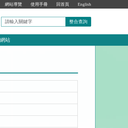
網站導覽
使用手冊
回首頁
English
請
整合查詢
輸
入
網站
關
鍵
字