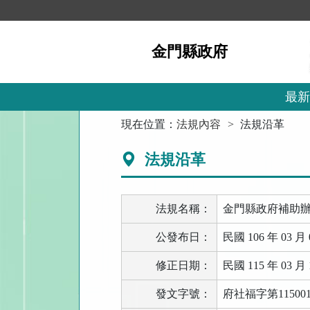
跳
到
主
金門縣政府
要
內
容
區
最新
塊
:::
現在位置：
法規內容
法規沿革
法規沿革
法規名稱：
金門縣政府補助
公發布日：
民國 106 年 03 月 
修正日期：
民國 115 年 03 月 
發文字號：
府社福字第115001