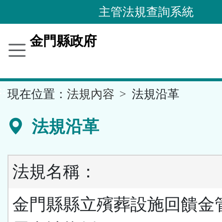
跳
主管法規查詢系統
到
主
金門縣政府
要
內
容
::
現在位置：
法規內容
法規沿革
區
塊
法規沿革
法規名稱：
金門縣縣立殯葬設施回饋金