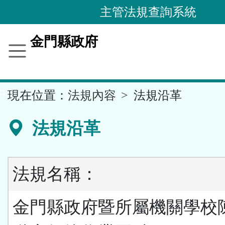
跳
主管法規查詢系統
到
主
金門縣政府
要
內
容
::
現在位置：
法規內容
法規沿革
區
塊
法規沿革
法規名稱：
金門縣政府暨所屬機關學校