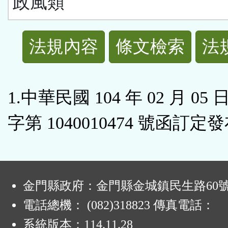
政風類
法
法規內容
條文檢索
法
規
功
1.中華民國 104 年 02 月 05
能
字第 1040010474 號函訂定
按
鈕
:
金門縣政府：金門縣金城鎮民生路60
區
電話總機： (082)318823 傳真電話：
系統版本：
114.11.28