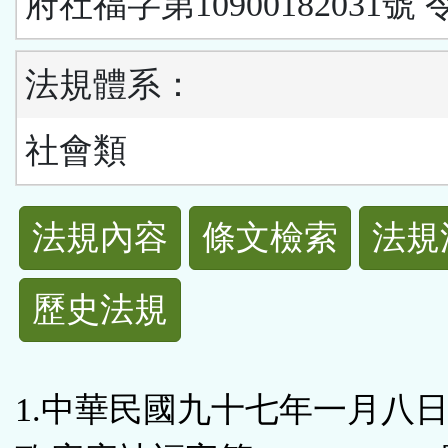
府社福字第10900182031號 
法規體系：
社會類
法
法規內容
條文檢索
法規
規
歷史法規
功
能
1.中華民國九十七年一月八
按