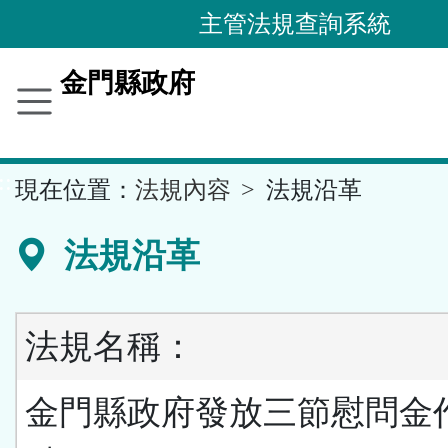
跳
主管法規查詢系統
到
主
金門縣政府
要
內
容
::
現在位置：
法規內容
法規沿革
區
塊
法規沿革
法規名稱：
金門縣政府發放三節慰問金