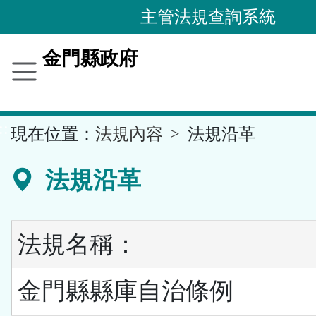
跳
主管法規查詢系統
到
主
金門縣政府
要
內
容
::
現在位置：
法規內容
法規沿革
區
塊
法規沿革
法規名稱：
金門縣縣庫自治條例