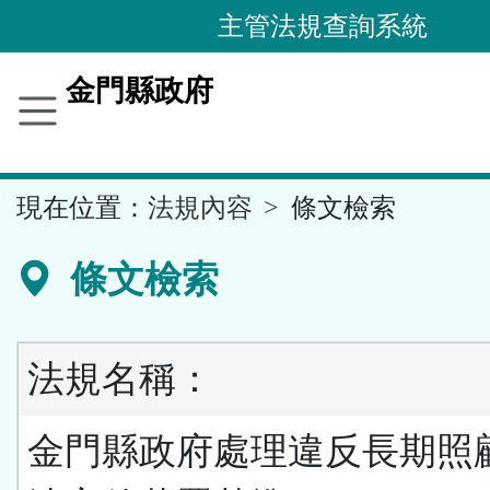
跳
主管法規查詢系統
到
主
金門縣政府
要
內
容
::
現在位置：
法規內容
條文檢索
區
塊
條文檢索
法規名稱：
金門縣政府處理違反長期照