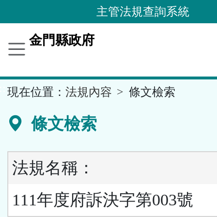
跳
主管法規查詢系統
到
主
金門縣政府
要
內
容
::
現在位置：
法規內容
條文檢索
區
塊
條文檢索
法規名稱：
111年度府訴決字第003號