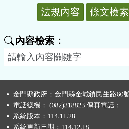
法
法規內容
條文檢索
規
功
內容檢索：
能
按
鈕
:
區
金門縣政府：金門縣金城鎮民生路60
電話總機： (082)318823 傳真電話：
系統版本：
114.11.28
系統更新日期：
114.12.18