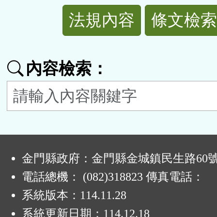
法
法規內容
條文檢索
規
功
內容檢索：
能
按
鈕
:
區
金門縣政府：金門縣金城鎮民生路60
電話總機： (082)318823 傳真電話：
系統版本：
114.11.28
系統更新日期：
114.12.18