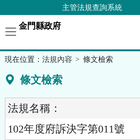
跳
主管法規查詢系統
到
主
金門縣政府
要
內
容
::
現在位置：
法規內容
條文檢索
區
塊
條文檢索
法規名稱：
102年度府訴決字第011號