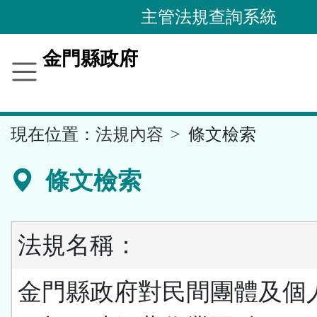
跳
主管法規查詢系統
到
主
金門縣政府
要
內
容
::
現在位置：
法規內容
條文檢索
區
塊
條文檢索
法規名稱：
金門縣政府對民間團體及個