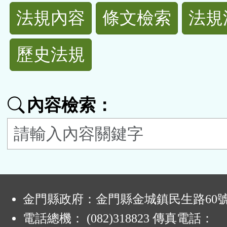
法
法規內容
條文檢索
法規
規
歷史法規
功
能
內容檢索：
按
鈕
區
:
金門縣政府：金門縣金城鎮民生路60
電話總機： (082)318823 傳真電話：