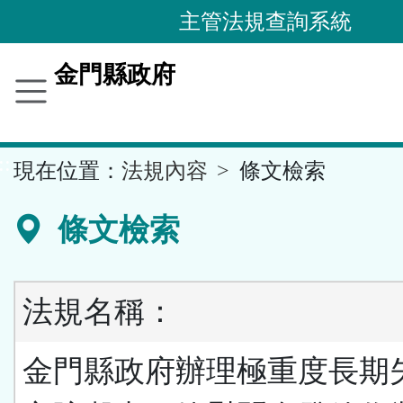
跳
主管法規查詢系統
到
主
金門縣政府
要
內
容
::
現在位置：
法規內容
條文檢索
區
塊
條文檢索
法規名稱：
金門縣政府辦理極重度長期