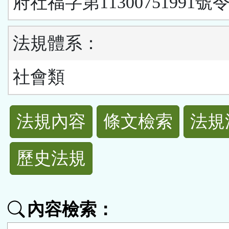
府社福字第11300751991號
法規體系：
社會類
法
法規內容
條文檢索
法規
規
歷史法規
功
能
內容檢索：
按