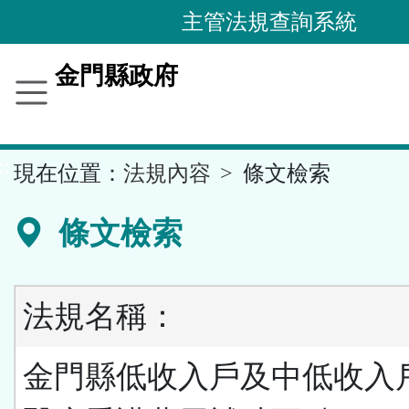
跳
主管法規查詢系統
到
主
金門縣政府
要
內
容
::
現在位置：
法規內容
條文檢索
區
塊
條文檢索
法規名稱：
金門縣低收入戶及中低收入