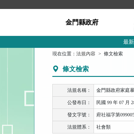
跳
到
主
金門縣政府
要
內
容
區
最新
塊
:::
現在位置：
法規內容
條文檢索
條文檢索
法規名稱：
金門縣政府家庭
公發布日：
民國 99 年 07 月 2
發文字號：
府社福字第099005
法規體系：
社會類