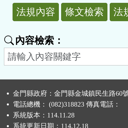
法
法規內容
條文檢索
法
規
功
內容檢索：
能
按
鈕
:
區
金門縣政府：金門縣金城鎮民生路60
電話總機： (082)318823 傳真電話：
系統版本：
114.11.28
系統更新日期：
114.12.18