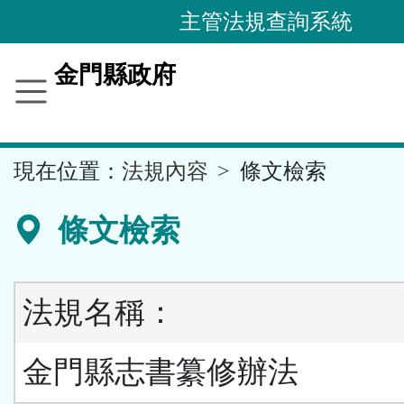
跳
主管法規查詢系統
到
主
金門縣政府
要
內
容
::
現在位置：
法規內容
條文檢索
區
塊
條文檢索
法規名稱：
金門縣志書纂修辦法