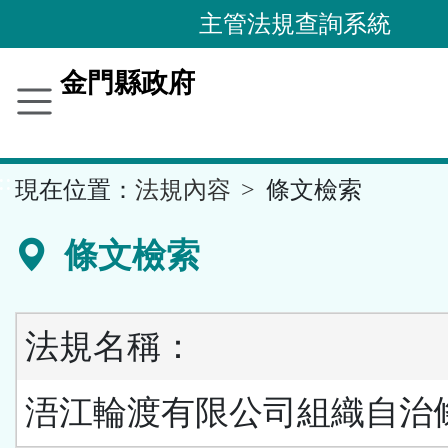
跳
主管法規查詢系統
到
主
金門縣政府
要
內
容
::
現在位置：
法規內容
條文檢索
區
塊
條文檢索
法規名稱：
浯江輪渡有限公司組織自治