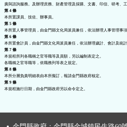
廣與諮詢服務。及辦理庶務、財產管理及採購、文書、印信、研考、
第
4
條
本所置課員、技佐、辦事員。
第
5
條
本所置人事管理員，由金門縣文化局派員兼任，依法辦理人事管理事
第
6
條
本所置會計員，由金門縣文化局派員兼任，依法辦理歲計、會計及統
第
7
條
本規程所列各職稱之官等職等及員額，另以編制表定之。
各職稱之官等職等，依職務列等表之規定。
第
8
條
本所分層負責明細表由本所擬訂，報請金門縣政府核定。
第
9
條
本規程施行日期，由金門縣政府另以命令定之。
:
金門縣政府：金門縣金城鎮民生路60