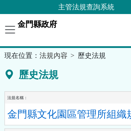
跳
主管法規查詢系統
到
主
金門縣政府
要
內
容
::
現在位置：
法規內容
歷史法規
區
塊
歷史法規
法規名稱：
金門縣文化園區管理所組織