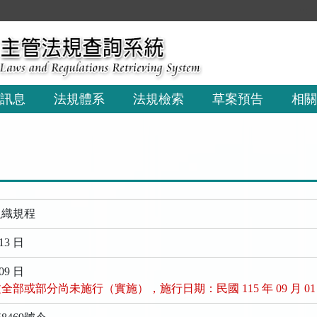
:::
訊息
法規體系
法規檢索
草案預告
相關
組織規程
13 日
09 日
部或部分尚未施行（實施），施行日期：民國 115 年 09 月 01