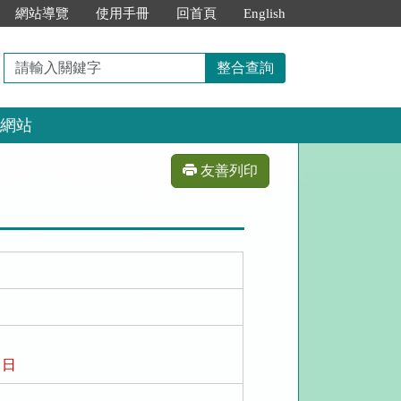
網站導覽
使用手冊
回首頁
English
請
整合查詢
輸
入
網站
關
鍵
字
友善列印
 日