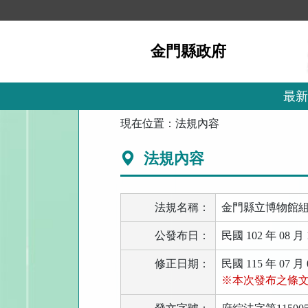
跳
到
主
金門縣政府
要
內
容
區
最新
塊
:::
現在位置：
法規內容
法規內容
法規名稱：
金門縣立博物館
公發布日：
民國 102 年 08 月 
修正日期：
民國 115 年 07 月 
※本次發布之條文全