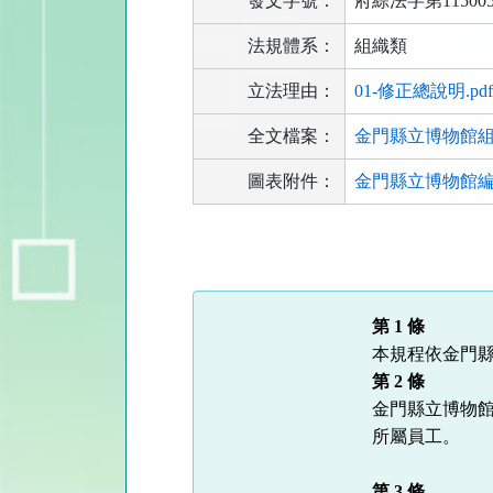
發文字號：
府綜法字第115005
法規體系：
組織類
立法理由：
01-修正總說明.pd
全文檔案：
金門縣立博物館組織
圖表附件：
金門縣立博物館編制
法
規
功
能
第
1 條
按
本規程依金門
鈕
第
2
條
區
金門縣立博物館
所屬員工。
第
3 條