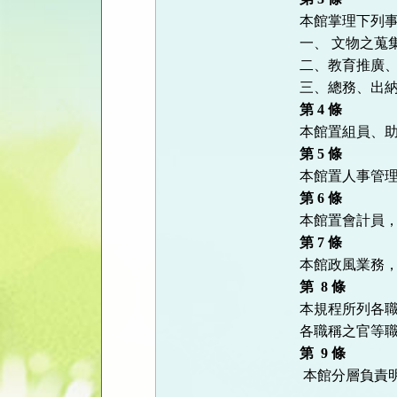
本館掌理下列
一、 文物之
二、教育推廣
三、總務、出
第
4
條
本館置組員、
第
5 條
本館置人事管
第
6 條
本館置會計員
第
7
條
本館政風業務
第
8
條
本規程所列各
各職稱之官等
第
9
條
本館分層負責