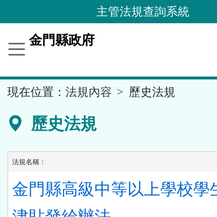
跳
主管法規查詢系統
到
主
金門縣政府
要
內
容
::
現在位置：
法規內容
歷史法規
區
塊
歷史法規
法規名稱：
金門縣高級中等以上學校學
津貼發給辦法