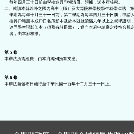
每年四月三十日前由學校造具印領清冊、領據，送本府核撥。
二、就讀本縣以外之國內高中（職）及大專院校學校學生就學津貼：
學期為每年十月三十一日前，第二學期為每年四月三十日前，申請
檢具戶籍謄本或戶口名簿影本及於本縣就讀滿六年以上之就學證明
連同學生證影印本（須蓋有註冊章），逕向本府申請審定後符合規
者，由本府核撥。
第 5 條
本辦法所需經費，由本府編列預算支應。
第 6 條
本辦法自發布日施行至中華民國一百年十二月三十一日止。
: