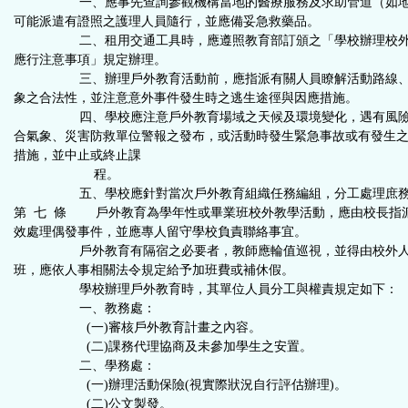
一、應事先查詢參觀機構當地的醫療服務及求助管道（如地
可能派遣有證照之護理人員隨行，並應備妥急救藥品。
二、租用交通工具時，應遵照教育部訂頒之「學校辦理校外
應行注意事項」規定辦理。
三、辦理戶外教育活動前，應指派有關人員瞭解活動路線、
象之合法性，並注意意外事件發生時之逃生途徑與因應措施。
四、學校應注意戶外教育場域之天候及環境變化，遇有風險
合氣象、災害防救單位警報之發布，或活動時發生緊急事故或有發生
措施，並中止或終止課
程。
五、學校應針對當次戶外教育組織任務編組，分工處理庶
第 七 條 戶外教育為學年性或畢業班校外教學活動，應由校長指
效處理偶發事件，並應專人留守學校負責聯絡事宜。
戶外教育有隔宿之必要者，教師應輪值巡視，並得由校外人
班，應依人事相關法令規定給予加班費或補休假。
學校辦理戶外教育時，其單位人員分工與權責規定如下：
一、教務處：
(一)審核戶外教育計畫之內容。
(二)課務代理協商及未參加學生之安置。
二、學務處：
(一)辦理活動保險(視實際狀況自行評估辦理)。
(二)公文製發。