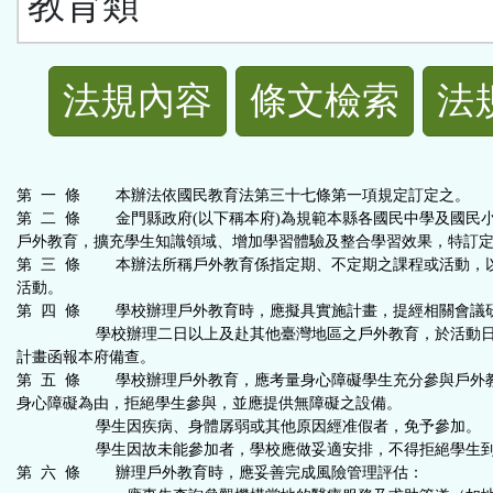
教育類
法
法規內容
條文檢索
法
規
功
第 一 條 本辦法依國民教育法第三十七條第一項規定訂定之。
第 二 條 金門縣政府(以下稱本府)為規範本縣各國民中學及國民小
能
戶外教育，擴充學生知識領域、增加學習體驗及整合學習效果，特訂
第 三 條 本辦法所稱戶外教育係指定期、不定期之課程或活動，
活動。
按
第 四 條 學校辦理戶外教育時，應擬具實施計畫，提經相關會議
學校辦理二日以上及赴其他臺灣地區之戶外教育，於活動日
鈕
計畫函報本府備查。
第 五 條 學校辦理戶外教育，應考量身心障礙學生充分參與戶外
身心障礙為由，拒絕學生參與，並應提供無障礙之設備。
區
學生因疾病、身體孱弱或其他原因經准假者，免予參加。
學生因故未能參加者，學校應做妥適安排，不得拒絕學生到
第 六 條 辦理戶外教育時，應妥善完成風險管理評估：