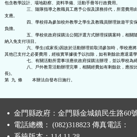
包含教學設計、場地勘察、資料準備、活動手冊等行政費用。
三、隨隊指導之教職員工應予公假及課務排代，所需費用由
支應。
四、學校得為參加校外教學之學生及教職員辦理旅遊平安保
負擔。
五、學校依政府採購法公開評選方式辦理採購案時，相關隨
納入免支付項目。
六、學生(或家長)因故於活動辦理前取消參加時，學校應將
其他已支付之必要費用，經核實單據後予以扣除，如有剩餘款應退還學生
七、有關活動所需事項應依政府採購法辦理，並以學校為締
八、戶外教育活動辦理完畢，相關經費如有剩餘款，應按比例
長)。
第 九 條 本辦法自發布日施行。
:
金門縣政府：金門縣金城鎮民生路60
電話總機： (082)318823 傳真電話：
系統版本：
114.11.28