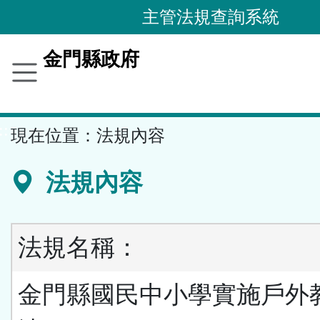
跳
主管法規查詢系統
到
主
金門縣政府
要
內
容
::
現在位置：
法規內容
區
塊
法規內容
法規名稱：
金門縣國民中小學實施戶外