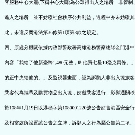
客服務中心大廳(下稱中心大廳)為公眾得出入之場所，非管制
進入之場所，並不妨礙社會秩序公共利益，過程中亦未妨礙其
此，未違反商港法第36條第1項第3款之規定。
四、原處分機關依據內政部警政署高雄港務警察總隊金門港中
內容「我給了他新臺幣1,480元整，叫他買七星10毫克兩條。
的正中央給他的。」及監視器畫面，認為訴願人非出入境旅客
乘客代為攜帶及購買物品出入境，妨礙乘客通行、影響通關秩
於108年1月19日以港秘字第1080001220號公告妨害港區安
及相當處所設置該公告之立牌，訴願人之行為屬公告第二項、