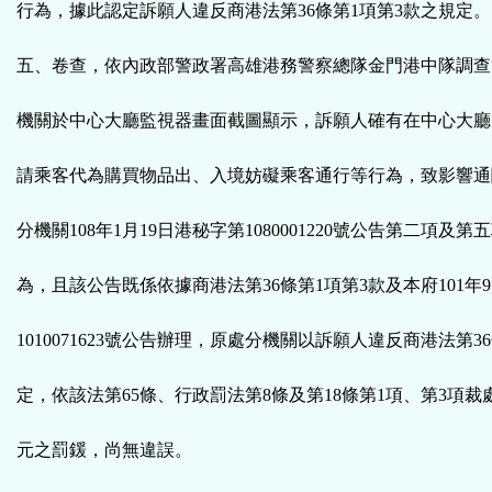
行為，據此認定訴願人違反商港法第36條第1項第3款之規定。
五、卷查，依內政部警政署高雄港務警察總隊金門港中隊調查
機關於中心大廳監視器畫面截圖顯示，訴願人確有在中心大廳
請乘客代為購買物品出、入境妨礙乘客通行等行為，致影響通
分機關108年1月19日港秘字第1080001220號公告第二項及
為，且該公告既係依據商港法第36條第1項第3款及本府101年
1010071623號公告辦理，原處分機關以訴願人違反商港法第3
定，依該法第65條、行政罰法第8條及第18條第1項、第3項裁
元之罰鍰，尚無違誤。