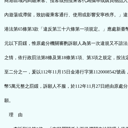
商港區域內糾纏乘客、攬客或招攬乘客代為攜帶或購買物品入
內遊蕩或滯留，致妨礙乘客通行、使用或影響安寧秩序。」違
港法第65條第3款「違反第三十六條第一項規定。」應處新臺幣
元以下罰鍰，惟原處分機關審酌訴願人為第一次違規又不諳法
之情，依行政罰法第8條及第18條第1項、第3項之規定，按法
至二分之一，爰以112年11月15日金港行字第1120008542
幣5萬元整之罰鍰，訴願人不服，於112年11月27日經由原處
願。
理 由