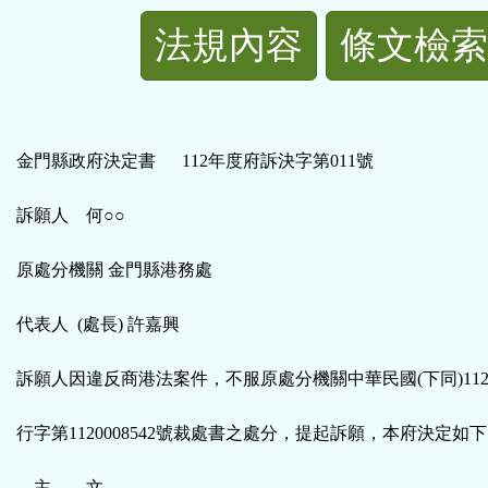
法
法規內容
條文檢索
規
功
金門縣政府決定書 112年度府訴決字第011號
能
訴願人 何○○
按
原處分機關 金門縣港務處
鈕
代表人 (處長) 許嘉興
區
訴願人因違反商港法案件，不服原處分機關中華民國(下同)112
行字第1120008542號裁處書之處分，提起訴願，本府決定如
主 文