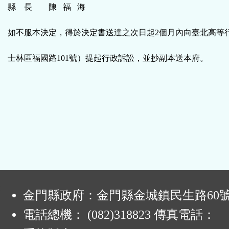
縣 長 陳 福 海
如不服本決定，得於決定書送達之次日起2個月內向臺北高等
士林區福國路101號）提起行政訴訟，並抄副本送本府。
:
金門縣政府：金門縣金城鎮民生路60
電話總機： (082)318823 傳真電話：