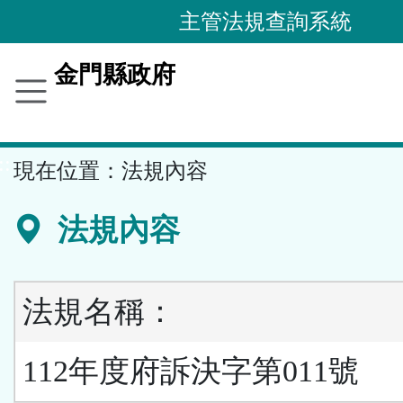
跳
主管法規查詢系統
到
主
金門縣政府
要
內
容
::
現在位置：
法規內容
區
塊
法規內容
法規名稱：
112年度府訴決字第011號