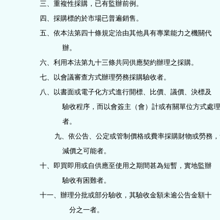
三、重複性採購，已有監辦前例。
四、採購標的於市場已普遍銷售。
五、依本法第四十條規定洽由其他具有專業能力之機關代
辦。
六、利用本法第九十三條共同供應契約辦理之採購。
七、以會議審查方式辦理勞務採購驗收者。
八、以書面或電子化方式進行開標、比價、議價、決標及
驗收程序，而以會簽主（會）計或有關單位方式處
者。
九、依公告、公定或管制價格或費率採購財物或勞務，
減價之可能者。
十、即買即用或自供應至使用之期間甚為短暫，實地監辦
驗收有困難者。
十一、辦理分批或部分驗收，其驗收金額未逾公告金額十
分之一者。