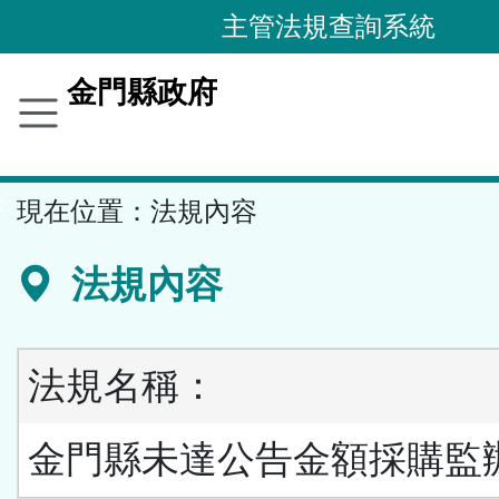
跳
主管法規查詢系統
到
主
金門縣政府
要
內
容
::
現在位置：
法規內容
區
塊
法規內容
法規名稱：
金門縣未達公告金額採購監