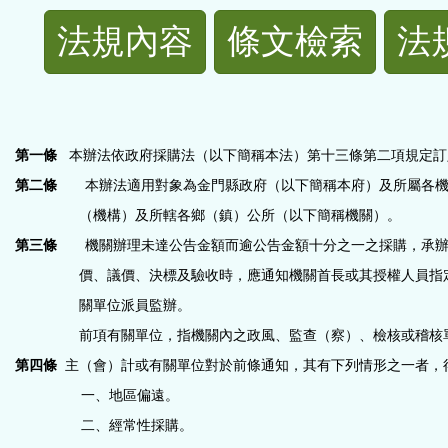
法
法規內容
條文檢索
法
規
功
第一條
本辦法依政府採購法（以下簡稱本法）第十三條第二項規定訂
能
第二條
本辦法適用對象為金門縣政府（以下簡稱本府）及所屬各
（機構）及所轄各鄉（鎮）公所
（以下簡稱機關）。
按
第三條
機關辦理未達公告金額而逾公告金額十分之一之採購，承
鈕
價、議價、決標及驗收時，應通知機關首長或其授權人員指
關單位派員監辦。
區
前項有關單位，指機關內之政風、監查（察）、檢核或稽核
第四條
主（會）計或有關單位對於前條通知，其有下列情形之一者，
一、地區偏遠。
二、經常性採購。