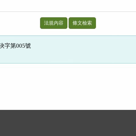
法規內容
條文檢索
決字第
005
號