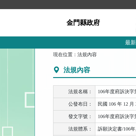
跳
到
主
金門縣政府
要
內
容
區
最新
塊
:::
現在位置：
法規內容
法規內容
法規名稱：
106年度府訴決字第
公發布日：
民國 106 年 12 月 
發文字號：
106年度府訴決字第
法規體系：
訴願決定書/106