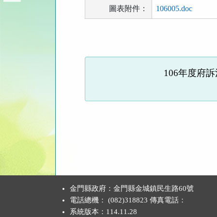
圖表附件：
106005.doc
法
規
功
能
106
年度府訴
按
鈕
區
:::
金門縣政府：金門縣金城鎮民生路60號
電話總機： (082)318823 傳真電話：
系統版本：
114.11.28