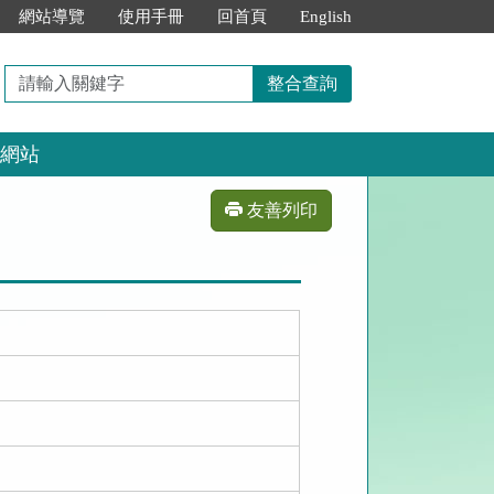
網站導覽
使用手冊
回首頁
English
請
整合查詢
輸
入
網站
關
鍵
字
友善列印