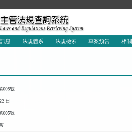
:::
訊息
法規體系
法規檢索
草案預告
相關
005號
22 日
005號
年度