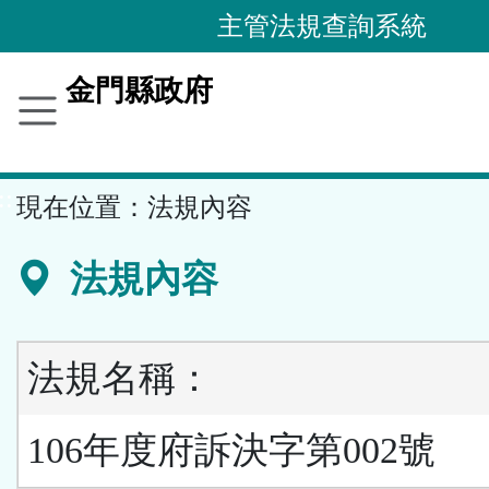
跳
主管法規查詢系統
到
主
金門縣政府
要
內
容
::
現在位置：
法規內容
區
塊
法規內容
法規名稱：
106年度府訴決字第002號