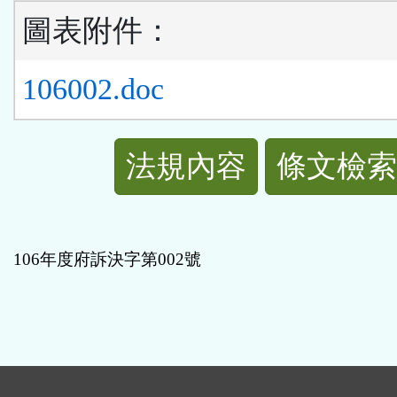
圖表附件：
106002.doc
法
法規內容
條文檢索
規
功
106
年度府訴決字第
002
號
能
按
鈕
: