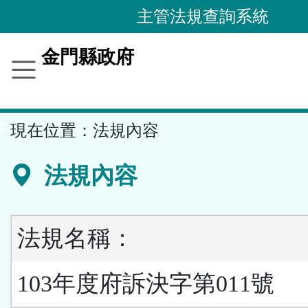
跳
主管法規查詢系統
到
主
金門縣政府
要
內
容
::
現在位置：
法規內容
區
塊
法規內容
法規名稱：
103年度府訴決字第011號