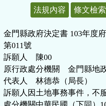
法
法規內容
條文檢索
規
功
金門縣政府決定書 103年度
能
第011號
按
訴願人 陳00
鈕
原行政處分機關 金門縣地
區
代表人 林德恭（局長）
訴願人因土地事務事件，不
處分機關中華民國（下同）10