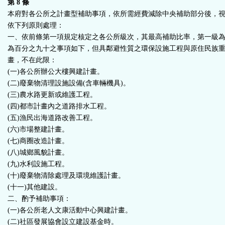
第
8
條
本府對各公所之計畫型補助事項，依所需經費減除中央補助部分後，
依下列原則處理：
一、依前條第一項規定核定之各公所級次，其最高補助比率，第一級
為百分之九十之事項如下，但具鄰避性質之環保設施工程與原住民族
畫，不在此限：
(
一
)
各公所辦公大樓興建計畫。
(
二
)
廢棄物清理設施設備
(
含車輛機具
)
。
(
三
)
農水路更新或維護工程。
(
四
)
都市計畫內之道路排水工程。
(
五
)
漁民出海道路改善工程。
(
六
)
市場整建計畫。
(
七
)
商圈改造計畫。
(
八
)
城鄉風貌計畫。
(
九
)
水利設施工程。
(
十
)
廢棄物清除處理及環境維護計畫。
(
十一
)
其他建設。
二、酌予補助事項：
(
一
)
各公所老人文康活動中心興建計畫。
(
二
)
社區發展協會設立建設基金時。