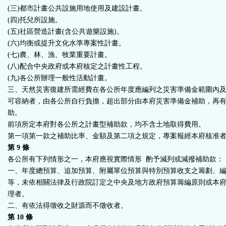
(
三
)
都市計畫公共設施用地使用及建設計畫。
(
四
)
托兒所設施。
(
五
)
社區營造計畫
(
含公共遊樂設施
)
。
(
六
)
均衡或提升文化水準專案性計畫。
(
七
)
農、林、漁、牧業重要計畫。
(
八
)
配合中央政府或本府核定之計畫性工程。
(
九
)
各公所辦理一般性活動計畫。
三、天然災害復建所需經費在各公所年度應編列之災害準備金範圍內
可容納者，由各公所自行負擔，超出部分由本府災害準備金補助，再
助。
前項所定本府對各公所之計畫型補助款，均不含土地取得費用。
第一項第一款之補助比率、金額及第二項之規定，專案報經本府核准
第
9
條
各公所有下列情形之一，本府應視實際情形
酌予減列或減撥補助款：
一、年度總預算、追加預算、附屬單位預算與特別預算收支之籌劃、
等，未依相關法律及行政院訂定之中央及地方政府預算籌編原則或本
理者。
二、有依法得徵收之財源而不徵收者。
第
10
條