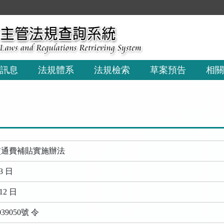
:::
訊息
法規體系
法規檢索
草案預告
相關
交通費補貼實施辦法
3 日
12 日
39050號 令