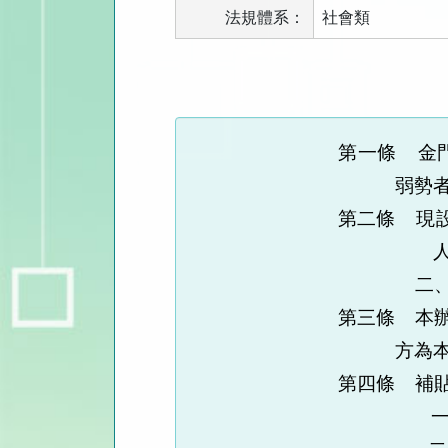
法規體系：
社會類
法
規
功
能
第一條
金
按
弱勢
鈕
區
第二條
現
二
第三條
本
方為
第四條
補