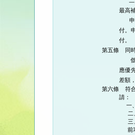
二
最高
付。
付。
第五條
同
應優
差額
第六條
符
請：
一
二
三
前