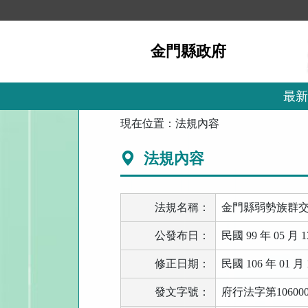
跳
到
主
金門縣政府
要
內
容
區
最新
塊
:::
現在位置：
法規內容
法規內容
法規名稱：
金門縣弱勢族群
公發布日：
民國 99 年 05 月 1
修正日期：
民國 106 年 01 月 
發文字號：
府行法字第106000