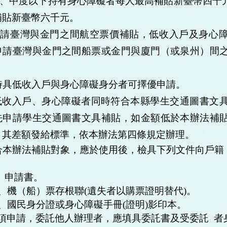
、中度以下持有身心障礙者
每人最高
補貼新
臺
幣四千
補貼新臺幣六千元。
申請臺灣與金門之間航空票價補貼，低收入戶及身心
申請臺灣與金門之間船票或金門與廈門（或泉州）間
時具低收入戶與身心障礙身分者可擇優申請。
低收入戶、身心障礙者同時符合本縣學生交通圖書文
先申請學生交通圖書文具補貼，如金額低於本辦法補
，其差額發給標準，依本辦法第四條規定辦理。
合本辦法補貼對象，應於使用後，檢具下列文件向戶籍
、申請書。
、機（船）票存根聯
(
遺失者以購票證明替代
)
。
、國民身分證或身心障礙手冊
(
證明
)
影印本。
項申請，委託他人辦理者，應填具委託書及受委託
者