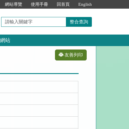
網站導覽
使用手冊
回首頁
English
請
整合查詢
輸
入
網站
關
鍵
字
友善列印