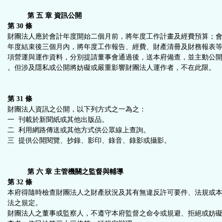
第 五 章 資訊公開
第 30 條
財團法人應於會計年度開始二個月前，將年度工作計畫及經費預算；
年度結束後三個月內，將年度工作報告、經費、財產清冊及財務報表
項營運與運作資料，分別提請董事會通過後，送本府備查，並主動公
。但涉及隱私或公開將妨礙或嚴重影響財團法人運作者，不在此限。
第 31 條
財團法人資訊之公開，以下列方式之一為之：
一 刊載於新聞紙或其他出版品。
二 利用網路傳送或其他方式供公眾線上查詢。
三 提供公開閱覽、抄錄、影印、錄音、錄影或攝影。
第 六 章 主管機關之監督與輔導
第 32 條
本府得隨時檢查財團法人之財產狀況及其有無違反許可要件、法規或
法之規定。
財團法人之董事或監察人，不遵守本府監督之命令或規避、拒絕或妨