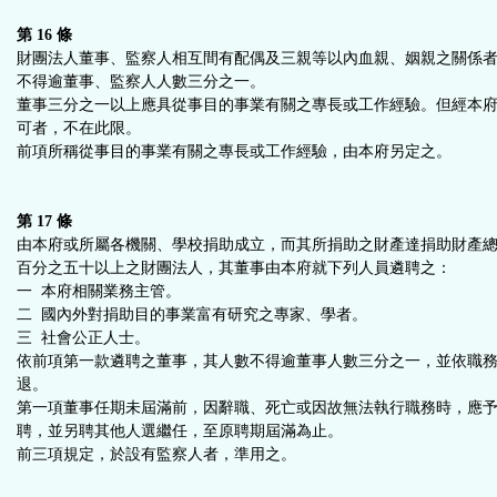
第 16 條
財團法人董事、監察人相互間有配偶及三親等以內血親、姻親之關係
不得逾董事、監察人人數三分之一。
董事三分之一以上應具從事目的事業有關之專長或工作經驗。但經本
可者，不在此限。
前項所稱從事目的事業有關之專長或工作經驗，由本府另定之。
第 17 條
由本府或所屬各機關、學校捐助成立，而其所捐助之財產達捐助財產
百分之五十以上之財團法人，其董事由本府就下列人員遴聘之：
一 本府相關業務主管。
二 國內外對捐助目的事業富有研究之專家、學者。
三 社會公正人士。
依前項第一款遴聘之董事，其人數不得逾董事人數三分之一，並依職
退。
第一項董事任期未屆滿前，因辭職、死亡或因故無法執行職務時，應
聘，並另聘其他人選繼任，至原聘期屆滿為止。
前三項規定，於設有監察人者，準用之。