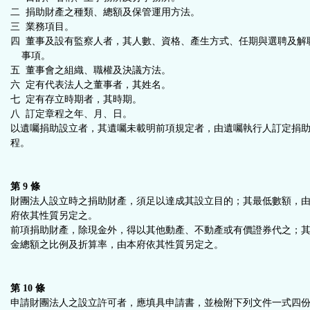
二 捐助財產之種類、總額及保管運用方法。
三 業務項目。
四 董事及設有監察人者，其人數、資格、產生方式、任期與選聘及解
事項。
五 董事會之組織、職權及決議方法。
六 定有代表法人之董事者，其姓名。
七 定有存立時期者，其時期。
八 訂定章程之年、月、日。
以遺囑捐助設立者，其遺囑未載明前項規定者，由遺囑執行人訂定捐
程。
第 9 條
財團法人設立時之捐助財產，須足以達成其設立目的；其最低數額，
府依其性質另定之。
前項捐助財產，除現金外，得以其他動產、不動產或有價證券代之；
金總額之比例及折算率，由本府依其性質另定之。
第 10 條
申請財團法人之設立許可者，應填具申請書，並檢附下列文件一式四