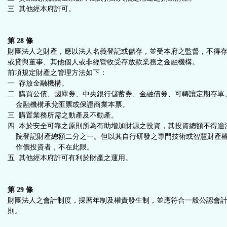
三 其他經本府許可。
第 28 條
財團法人之財產，應以法人名義登記或儲存，並受本府之監督，不得
或貸與董事、其他個人或非經營收受存放款業務之金融機構。
前項規定財產之管理方法如下：
一 存放金融機構。
二 購買公債、國庫券、中央銀行儲蓄券、金融債券、可轉讓定期存單
金融機構承兌匯票或保證商業本票。
三 購置業務所需之動產及不動產。
四 本於安全可靠之原則所為有助增加財源之投資，其投資總額不得逾
院登記財產總額二分之一。但以其自行研發之專門技術或智慧財產
作價投資者，不在此限。
五 其他經本府許可有利於財產之運用。
第 29 條
財團法人之會計制度，採曆年制及權責發生制，並應符合一般公認會
則。