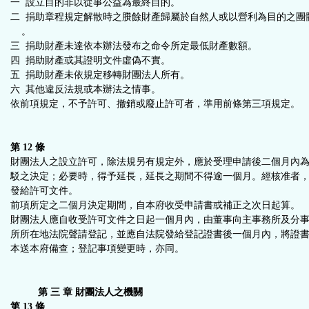
一 設立目的非以從事公益為最終目的。
二 捐助章程規定解散時之賸餘財產歸屬於自然人或以營利為目的之團
。
三 捐助財產未達依本辦法發布之命令所定最低財產數額。
四 捐助財產或其證明文件虛偽不實。
五 捐助財產未依規定移轉財團法人所有。
六 其他違反法規或本辦法之情事。
依前項規定，不予許可、撤銷或廢止許可者，準用前條第三項規定。
第 12 條
財團法人之設立許可，除法規另有規定外，應於受理申請後二個月內
駁之決定；必要時，得予延長，延長之期間不得逾一個月。經核准者
發給許可文件。
前項所定之二個月決定期間，自本府收受申請書或補正之次日起算。
財團法人應自收受許可文件之日起一個月內，由董事向主事務所及分
所所在地法院聲請登記，並應自法院發給登記證書後一個月內，將證
本送本府備查；登記事項變更時，亦同。
第 三 章 財團法人之機關
第 13 條