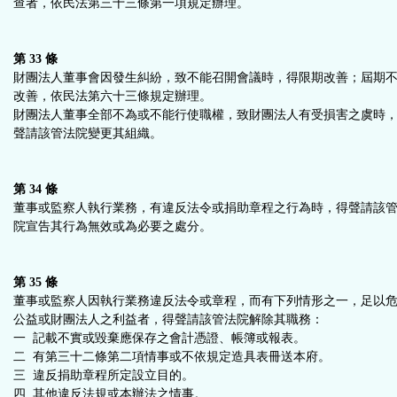
查者，依民法第三十三條第一項規定辦理。
第 33 條
財團法人董事會因發生糾紛，致不能召開會議時，得限期改善；屆期
改善，依民法第六十三條規定辦理。
財團法人董事全部不為或不能行使職權，致財團法人有受損害之虞時
聲請該管法院變更其組織。
第 34 條
董事或監察人執行業務，有違反法令或捐助章程之行為時，得聲請該
院宣告其行為無效或為必要之處分。
第 35 條
董事或監察人因執行業務違反法令或章程，而有下列情形之一，足以
公益或財團法人之利益者，得聲請該管法院解除其職務：
一 記載不實或毀棄應保存之會計憑證、帳簿或報表。
二 有第三十二條第二項情事或不依規定造具表冊送本府。
三 違反捐助章程所定設立目的。
四 其他違反法規或本辦法之情事。