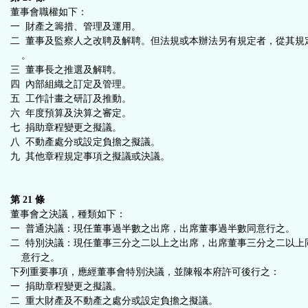
董事會職權如下：
一 財產之籌措、管理及運用。
二 董事及監察人之改聘及解聘。但法規或本辦法另有規定者，從其規
。
三 董事長之推選及解聘。
四 內部組織之訂定及管理。
五 工作計畫之研訂及推動。
六 年度預算及決算之審定。
七 捐助章程變更之擬議。
八 不動產處分或設定負擔之擬議。
九 其他章程規定事項之擬議或決議。
第 21 條
董事會之決議，種類如下：
一 普通決議：現任董事過半數之出席，出席董事過半數同意行之。
二 特別決議：現任董事三分之二以上之出席，出席董事三分之二以上
意行之。
下列重要事項，應經董事會特別決議，並陳報本府許可後行之：
一 捐助章程變更之擬議。
二 重大財產及不動產之處分或設定負擔之擬議。