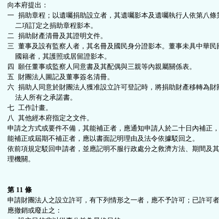
向本府提出：
一 捐助章程；以遺囑捐助設立者，其遺囑影本及遺囑執行人依第八條
二項訂定之捐助章程影本。
二 捐助財產清冊及其證明文件。
三 董事及設有監察人者，其名冊及國民身分證影本。董事未具中華民
國籍者，其護照或居留證影本。
四 願任董事或監察人同意書及其配偶與三親等內親屬關係表。
五 財團法人圖記及董事簽名清冊。
六 捐助人同意於財團法人獲准設立許可登記時，將捐助財產移轉為財
法人所有之承諾書。
七 工作計畫。
八 其他經本府指定之文件。
申請之方式或要件不備，其能補正者，應通知申請人於二十日內補正
能補正或屆期不補正者，應以書面記明理由及法令依據駁回之。
依前項規定駁回申請者，並應記明不服行政處分之救濟方法、期間及
理機關。
第 11 條
申請財團法人之設立許可，有下列情形之一者，應不予許可；已許可
應撤銷或廢止之：