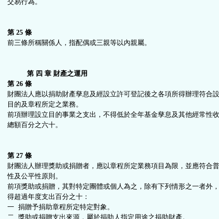
交易行為。
第 25 條
前三條所稱關係人，指配偶或三親等以內親屬。
第 四 章 財產之運用
第 26 條
財團法人應以捐助財產孳息及經設立許可登記後之各項所得辦理符合
目的及章程所定之業務。
前項辦理設立目的事業之支出，不得低於全年基金孳息及其他經常性
總額百分之六十。
第 27 條
財團法人辦理獎助或捐贈者，應以章程所定業務項目為限，並應符合
性及公平性原則。
前項獎助或捐贈，其對特定團體或個人為之，除有下列情形之一者外
得超過年度支出百分之十：
一 捐贈予捐助章程所定特定對象。
二 獎助或捐贈支出來源，屬於捐助人指定用途之捐助財產。