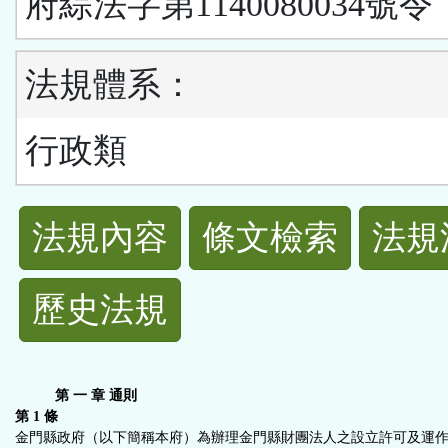
府綜法字第1140080034號令
法規體系：
行政類
法
法規內容
條文檢索
法規
規
歷史法規
功
能
第 一 章 通則
按
第 1 條
金門縣政府（以下簡稱本府）為辦理金門縣財團法人之設立許可及運