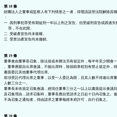
第 18 條
財團法人之董事或監察人有下列情形之一者，得聲請該管法院解除其
：
一 因刑事犯罪受有期徒刑一年以上刑之宣告。但受緩刑宣告或因過失
罪，不在此限。
二 受破產宣告尚未復權。
三 受禁治產宣告尚未撤銷。
第 19 條
董事會由董事長召集，除法規或本辦法另有規定外，每半年至少開會
。董事應親自出席會議，不能出席時，除捐助章程別有禁止規定外，
書面委託其他董事代理出席。
前項受託代理出席之董事，以受一人委託為限，且其人數不得逾出席
人數三分之一。
董事長未依規定召集會議，經現任董事三分之一以上以書面提出會議
及召集理由，請求召集時，董事長應自受請求之日起十日內召集之。
不為召集之通知者，得由請求之董事報經本府許可，自行召集之。
第 20 條