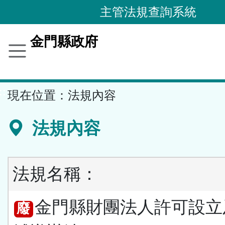
跳
主管法規查詢系統
到
主
金門縣政府
要
內
容
::
現在位置：
法規內容
區
塊
法規內容
法規名稱：
金門縣財團法人許可設立
廢