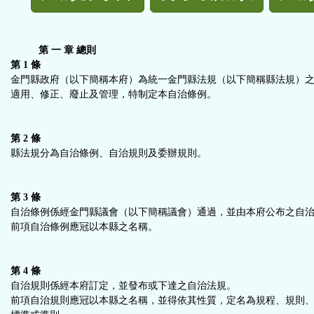
規
功
第 一 章 總則
第 1 條
能
金門縣政府（以下簡稱本府）為統一金門縣法規（以下簡稱縣法規）
適用、修正、廢止及管理，特制定本自治條例。
按
第 2 條
鈕
縣法規分為自治條例、自治規則及委辦規則。
區
第 3 條
自治條例係經金門縣議會（以下簡稱議會）通過，並由本府公布之自
前項自治條例應冠以本縣之名稱。
第 4 條
自治規則係經本府訂定，並發布或下達之自治法規。
前項自治規則應冠以本縣之名稱，並得依其性質，定名為規程、規則