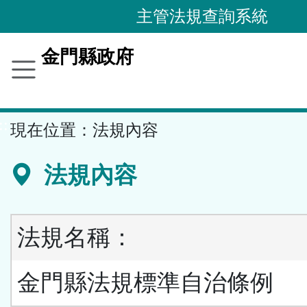
跳
主管法規查詢系統
到
主
金門縣政府
要
內
容
::
現在位置：
法規內容
區
塊
法規內容
法規名稱：
金門縣法規標準自治條例