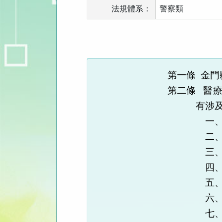
法規體系：
警察類
法
規
功
能
第一條
金門
按
第二條
醫
鈕
區
有涉
一
二
三
四
五
六
七