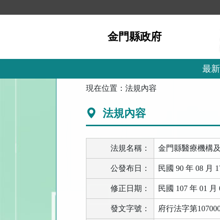
跳
到
主
金門縣政府
要
內
容
區
最新
塊
:::
現在位置：
法規內容
法規內容
法規名稱：
金門縣醫療機構
公發布日：
民國 90 年 08 月 1
修正日期：
民國 107 年 01 月 
發文字號：
府行法字第107000