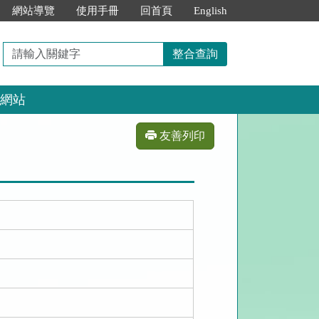
網站導覽
使用手冊
回首頁
English
請
整合查詢
輸
入
網站
關
鍵
字
友善列印