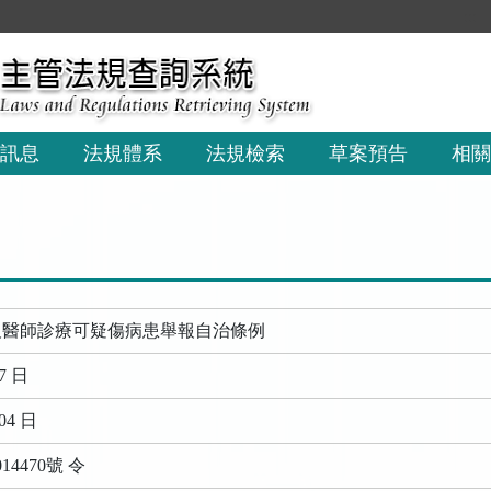
:::
訊息
法規體系
法規檢索
草案預告
相關
及醫師診療可疑傷病患舉報自治條例
7 日
04 日
14470號 令