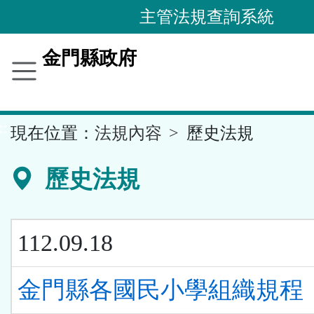
跳
主管法規查詢系統
到
主
金門縣政府
要
內
容
::
現在位置：
法規內容
歷史法規
區
塊
歷史法規
112.09.18
金門縣各國民小學組織規程