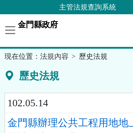
跳
主管法規查詢系統
到
主
金門縣政府
要
內
容
::
現在位置：
法規內容
歷史法規
區
塊
歷史法規
102.05.14
金門縣辦理公共工程用地地